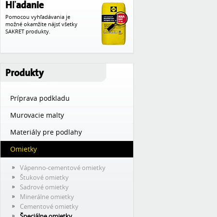
Hľadanie
Pomocou vyhľadávania je
možné okamžite nájsť všetky
SAKRET produkty.
Produkty
Príprava podkladu
Murovacie malty
Materiály pre podlahy
Omietky
Vápenno-cementové omietky
Štukové omietky
Sadrové omietky
Minerálne omietky
Cementové omietky
Špeciálne omietky