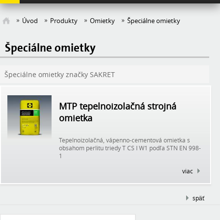
Úvod
Produkty
Omietky
Špeciálne omietky
Špeciálne omietky
Špeciálne omietky značky SAKRET
MTP tepelnoizolačná strojná
omietka
Tepelnoizolačná, vápenno-cementová omietka s
obsahom perlitu triedy T CS I W1 podľa STN EN 998-
1
viac
späť