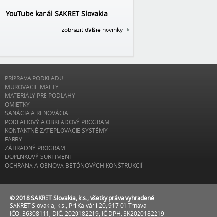
YouTube kanál SAKRET Slovakia
zobraziť ďalšie novinky
PRÍPRAVA PODKLADU
MUROVACIE MALTY
MATERIÁLY PRE PODLAHY
OMIETKY
SANÁCIA A RENOVÁCIA
PODLAHOVÝ A OBKLADOVÝ PROGRAM
KONTAKTNÉ ZATEPĽOVACIE SYSTÉMY
FARBY
ZÁHRADNÝ PROGRAM
DOPLNKOVÝ SORTIMENT
OCHRANA A OBNOVA BETÓNOVÝCH KONŠTRUKCIÍ
© 2018 SAKRET Slovakia, k.s., všetky práva vyhradené.
SAKRET Slovakia, k.s., Pri Kalvárii 20, 917 01 Trnava
IČO: 36308111, DIČ: 2020182219, IČ DPH: SK2020182219