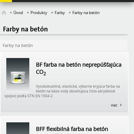
Úvod
Produkty
Farby
Farby na betón
Farby na betón
Farby na betón
BF farba na betón neprepúšťajúca
CO
2
Vysokokvalitná, elastická, výborne kryjúca farba na
betón na báze vody obsahujúca čisto akrylátové
spojivo podľa STN EN 1504-2
viac
BFF flexibilná farba na betón