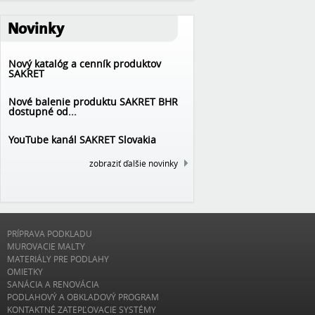
Novinky
Nový katalóg a cenník produktov
SAKRET
Nové balenie produktu SAKRET BHR
dostupné od...
YouTube kanál SAKRET Slovakia
zobraziť ďalšie novinky
PRÍPRAVA PODKLADU
MUROVACIE MALTY
MATERIÁLY PRE PODLAHY
OMIETKY
SANÁCIA A RENOVÁCIA
PODLAHOVÝ A OBKLADOVÝ PROGRAM
KONTAKTNÉ ZATEPĽOVACIE SYSTÉMY