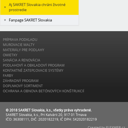
Aj SAKRET Slovakia chráni životné
prostredie
Fanpage SAKRET Slovakia
PRÍPRAVA PODKLADU
MUROVACIE MALTY
MATERIÁLY PRE PODLAHY
OMIETKY
SANÁCIA A RENOVÁCIA
PODLAHOVÝ A OBKLADOVÝ PROGRAM
KONTAKTNÉ ZATEPĽOVACIE SYSTÉMY
FARBY
ZÁHRADNÝ PROGRAM
DOPLNKOVÝ SORTIMENT
OCHRANA A OBNOVA BETÓNOVÝCH KONŠTRUKCIÍ
© 2018 SAKRET Slovakia, k.s., všetky práva vyhradené.
SAKRET Slovakia, k.s., Pri Kalvárii 20, 917 01 Trnava
IČO: 36308111, DIČ: 2020182219, IČ DPH: SK2020182219
Created by FLEXWEB.cz